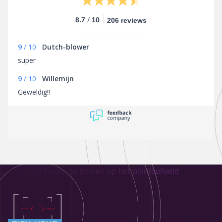
/
8.7
10
206 reviews
9
/
10
Dutch-blower
super
9
/
10
Willemijn
Geweldig!!