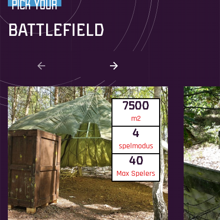
Pick your
Battlefield
7500
m2
4
spelmodus
40
Max Spelers